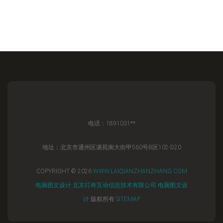
电话：1891031**
地址：北京市通州区潞苑南大街甲560号B区102-D20
COPYRIGHT © 2026
WWW.LAIQIANZHANZHANG.COM
电脑图文设计
北京叮咚互动信息技术有限公司
电脑图文设
计
版权所有
SITEMAP