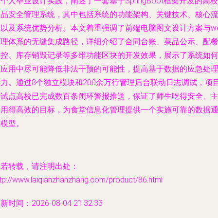
个人毕业设计实践，阐述了一套基于SpringBoot框架开发的高校
食品安全管理系统，其中包括系统的功能架构、关键技术、核心
程以及系统优势分析。本文着重强调了前端电脑图文设计方案与we
管理体系的无缝集成路径，详细介绍了合同台账、菜品公示、配
监控、库存销毁记录等多维功能区块的开发效果，展示了系统如
在应用中尽可能降低非法干预的可能性，提高基于数据的应急处
能力。通过8个独立模块和200余万行管理后台联动日志调试，项
在试点高校已完成数百条闭环警报推送，保证了师生吃得安全、
管用得高效的目标，为食堂信息化管理提供一个实施可靠的数据
道模型。
如若转载，请注明出处：
tp://www.laiqianzhanzhang.com/product/86.html
新时间：2026-08-04 21:32:33