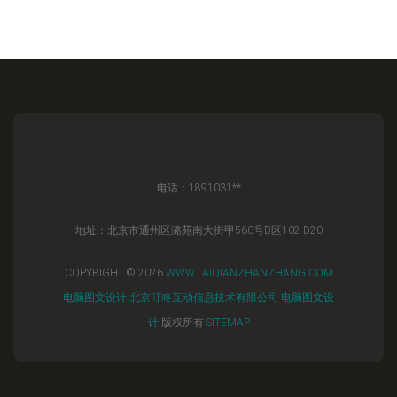
电话：1891031**
地址：北京市通州区潞苑南大街甲560号B区102-D20
COPYRIGHT © 2026
WWW.LAIQIANZHANZHANG.COM
电脑图文设计
北京叮咚互动信息技术有限公司
电脑图文设
计
版权所有
SITEMAP