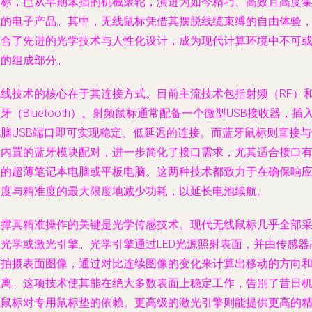
鼠标，已从早期笨拙的机械滚轮，演进为如今精巧、高效且高度
成的电子产品。其中，无线鼠标凭借其摆脱线缆束缚的自由体验
结合了先进的光学技术与人性化设计，成为现代计算环境中不可
缺的组成部分。
无线技术的核心在于其连接方式。目前主流技术包括射频（RF）
牙（Bluetooth）。射频鼠标通常配备一个微型USB接收器，插
电脑USB端口即可实现稳定、低延迟的连接。而蓝牙鼠标则直接与
备内置的蓝牙模块配对，进一步简化了接口需求，尤其适合接口
限的超薄笔记本电脑或平板电脑。这两种技术都致力于在确保响
速度与精准度的最大限度地减少功耗，以延长电池续航。
支撑其精准操作的关键是光学传感技术。现代无线鼠标几乎全部
用光学或激光引擎。光学引擎通过LED光源照射表面，并由传感器
速拍摄表面图像，通过对比连续图像的变化来计算出移动的方向
距离。这项技术使其能在绝大多数表面上稳定工作，告别了昔日
械鼠标对专用鼠标垫的依赖。更高级的激光引擎则能提供更高的