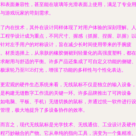
度和表面兼容性，甚至能在玻璃等光滑表面上使用，满足了专业
户与游戏玩家的苛刻需求。
除了内在技术，其外在设计同样体现了对用户体验的深刻理解。
体工程学设计成为重点，不同尺寸、握感（抓握、捏握、趴握）
及针对左手用户的对称设计，旨在减少长时间使用带来的手腕疲
劳。材质选择上，从亲肤的橡胶侧裙到轻量化的高强度塑料，都
追求耐用与舒适的平衡。许多产品还集成了可自定义功能的侧键
无极滚轮乃至RGB灯光，增强了功能的多样性与个性化表达。
从更宏观的硬件生态系统来看，无线鼠标不仅是独立的输入设备
更是构建无缝数字工作流的关键一环。许多品牌推出了可跨设备
（如电脑、平板、手机）无缝切换的鼠标，并通过统一软件进行
置管理，极大地提升了多设备协作的效率。
总而言之，现代无线鼠标是光学技术、无线通信、工业设计及硬
工程巧妙融合的产物。它从单纯的指向工具，演变为一个集精准