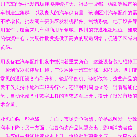
四川汽车配件批发市场规模持续扩大。得益于成都、绵阳等城市
汽车制造业集群，以及庞大的汽车保有量，该地区对汽车配件的
求不断增长。批发商主要供应发动机部件、制动系统、电子设备
通用配件，覆盖乘用车和商用车领域。四川的交通枢纽地位，如
都的物流中心，为配件批发提供了高效的配送网络，促进了区域
外贸易。
通用设备在汽车配件批发中扮演着重要角色。这些设备包括维修
具、检测仪器和装配机械，广泛应用于汽车维修厂和4S店。四川
场常见的通用设备有举升机、轮胎平衡机、诊断仪等，这些产品
批发不仅支持本地汽车服务行业，还辐射到周边省份。随着智能
趋势，自动化设备和数字工具的需求逐渐上升，提升了批发市场
技术含量。
行业也面临一些挑战。一方面，市场竞争激烈，价格战频发，导
利润率下降；另一方面，假冒伪劣产品问题突出，影响消费者信
任。供应链中断和物流成本上升，也给批发商带来压力。为应对